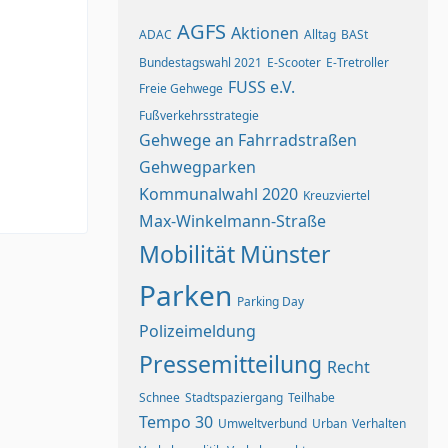
AGFS
Aktionen
ADAC
Alltag
BASt
Bundestagswahl 2021
E-Scooter
E-Tretroller
FUSS e.V.
Freie Gehwege
Fußverkehrsstrategie
Gehwege an Fahrradstraßen
Gehwegparken
Kommunalwahl 2020
Kreuzviertel
Max-Winkelmann-Straße
Mobilität
Münster
Parken
Parking Day
Polizeimeldung
Pressemitteilung
Recht
Schnee
Stadtspaziergang
Teilhabe
Tempo 30
Umweltverbund
Urban
Verhalten