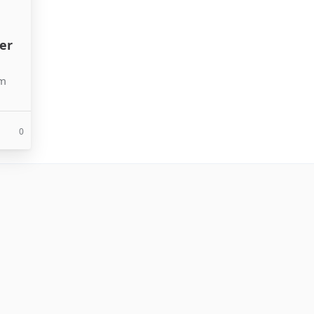
er
am
0