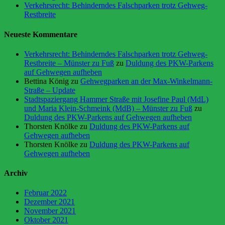
Verkehrsrecht: Behinderndes Falschparken trotz Gehweg-
Restbreite
Neueste Kommentare
Verkehrsrecht: Behinderndes Falschparken trotz Gehweg-
Restbreite – Münster zu Fuß
zu
Duldung des PKW-Parkens
auf Gehwegen aufheben
Bettina König
zu
Gehwegparken an der Max-Winkelmann-
Straße – Update
Stadtspaziergang Hammer Straße mit Josefine Paul (MdL)
und Maria Klein-Schmeink (MdB) – Münster zu Fuß
zu
Duldung des PKW-Parkens auf Gehwegen aufheben
Thorsten Knölke
zu
Duldung des PKW-Parkens auf
Gehwegen aufheben
Thorsten Knölke
zu
Duldung des PKW-Parkens auf
Gehwegen aufheben
Archiv
Februar 2022
Dezember 2021
November 2021
Oktober 2021