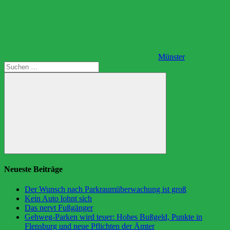
Münster
Suchen
nach:
Suchen
Neueste Beiträge
Der Wunsch nach Parkraumüberwachung ist groß
Kein Auto lohnt sich
Das nervt Fußgänger
Gehweg-Parken wird teuer: Hohes Bußgeld, Punkte in
Flensburg und neue Pflichten der Ämter