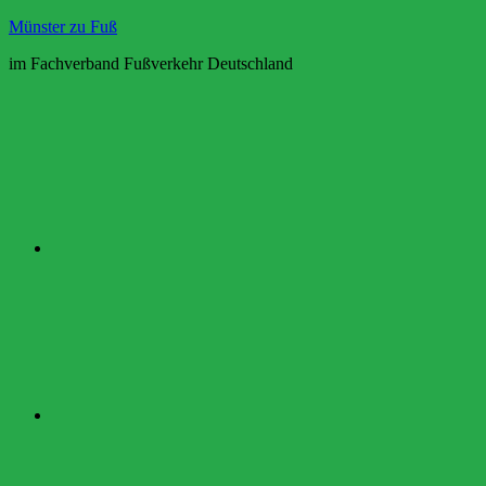
Zum
Münster zu Fuß
Inhalt
im Fachverband Fußverkehr Deutschland
springen
Twitter
YouTube
Instagram