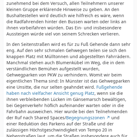
zunehmend bei dem Versuch, allen Teilnehmern unserer
kleinen Gruppe erklärende Hinweise zu geben. An den
Bushaltestellen wird deutlich wie hilfreich es wäre, wenn
die Radfahrenden hinter den Bussen warten oder links an
ihnen vorbeifahren würden. Das Ein- und insbesondere
Aussteigen würde viel von seinem Schrecken verlieren.
In den Seitenstraßen wird es für zu Fuß Gehende dann sehr
eng. Auf den sehr schmalen Gehwegen teilen sie sich den
knappen Platz mit Mülltonnen und abgestellten Fahrrädern.
Manchmal stehen auch Blumenkübel im Weg, die in dem
verständlichen Bemühen aufgestellt wurden,
Gehwegparken von PKW zu verhindern. Womit wir beim
eigentlichen Thema sind: In Münster ist das Gehwegparken
eine Unsitte, die nur selten geahndet wird.
Fußgehende
haben nach vielfacher Ansicht genug Platz
, wenn sie die
ihnen verbleibenden Lücken im Gänsemarsch bewältigen,
bei Gegenverkehr höflich aufeinander warten oder in die
Fahrbahn ausweichen. Hier wurde bei den Teilnehmenden
der Ruf nach Shared Spaces/
Begegnungszonen
und
einer Reduktion des Parkens auf der Straße und der
zulässigen Höchstgeschwindigkeit von Tempo 20 in
Nebenstraßen laut, um die Straßen insbesondere auch für