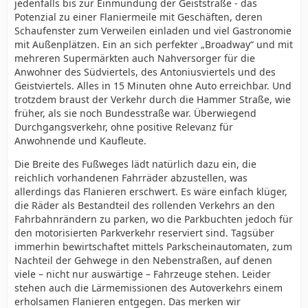
jedenfalls bis zur Einmündung der Geiststraße - das
Potenzial zu einer Flaniermeile mit Geschäften, deren
Schaufenster zum Verweilen einladen und viel Gastronomie
mit Außenplätzen. Ein an sich perfekter „Broadway“ und mit
mehreren Supermärkten auch Nahversorger für die
Anwohner des Südviertels, des Antoniusviertels und des
Geistviertels. Alles in 15 Minuten ohne Auto erreichbar. Und
trotzdem braust der Verkehr durch die Hammer Straße, wie
früher, als sie noch Bundesstraße war. Überwiegend
Durchgangsverkehr, ohne positive Relevanz für
Anwohnende und Kaufleute.
Die Breite des Fußweges lädt natürlich dazu ein, die
reichlich vorhandenen Fahrräder abzustellen, was
allerdings das Flanieren erschwert. Es wäre einfach klüger,
die Räder als Bestandteil des rollenden Verkehrs an den
Fahrbahnrändern zu parken, wo die Parkbuchten jedoch für
den motorisierten Parkverkehr reserviert sind. Tagsüber
immerhin bewirtschaftet mittels Parkscheinautomaten, zum
Nachteil der Gehwege in den Nebenstraßen, auf denen
viele – nicht nur auswärtige – Fahrzeuge stehen. Leider
stehen auch die Lärmemissionen des Autoverkehrs einem
erholsamen Flanieren entgegen. Das merken wir